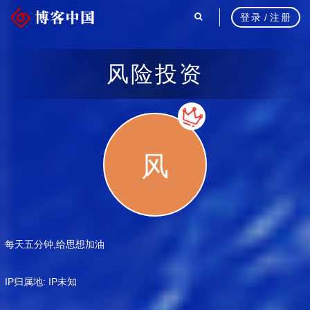
登录
/
注册
风险投资
风
每天五分钟,给思想加油
IP归属地: IP未知